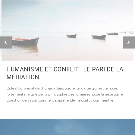
LE POINT DE BASCULE EN MÉDIATION
Le « point de bascule » : ce moment précis en médiation où tout bascule,
où l’essence même du conflit semble soudain se désagréger pour laisser
place à l’ouverture, au lâcher prise, à la reconnaissance de la...